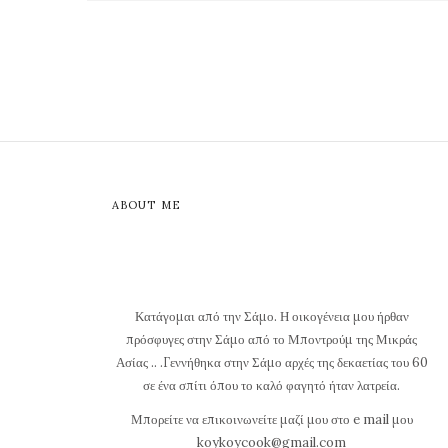
ABOUT ME
Κατάγομαι από την Σάμο. Η οικογένεια μου ήρθαν
πρόσφυγες στην Σάμο από το Μποντρούμ της Μικράς
Ασίας .. .Γεννήθηκα στην Σάμο αρχές της δεκαετίας του 60
σε ένα σπίτι όπου το καλό φαγητό ήταν λατρεία.
Μπορείτε να επικοινωνείτε μαζί μου στο e mail μου
koykoycook@gmail.com