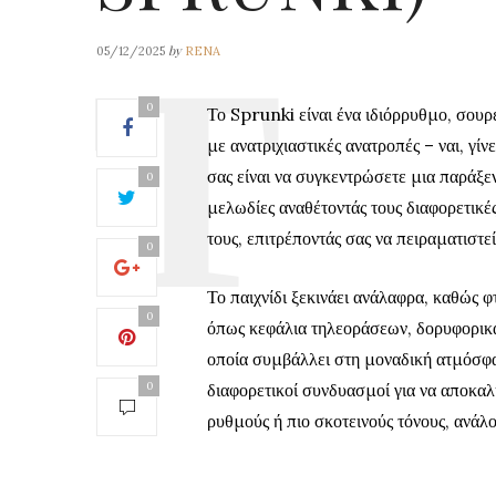
by
05/12/2025
RENA
0
Το Sprunki είναι ένα ιδιόρρυθμο, σουρ
με ανατριχιαστικές ανατροπές – ναι, γίν
σας είναι να συγκεντρώσετε μια παράξε
0
μελωδίες αναθέτοντάς τους διαφορετικέ
τους, επιτρέποντάς σας να πειραματιστ
0
Το παιχνίδι ξεκινάει ανάλαφρα, καθώς 
0
όπως κεφάλια τηλεοράσεων, δορυφορικά
οποία συμβάλλει στη μοναδική ατμόσφαι
0
διαφορετικοί συνδυασμοί για να αποκα
ρυθμούς ή πιο σκοτεινούς τόνους, ανάλο