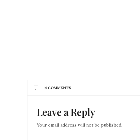
14 COMMENTS
Leave a Reply
ΒΆΣΩ ΚΟΤΣΏΝΗ
SAYS:
Ρένα μου
Σήμερα σε ανακάλυψα χάρη σε ένα φίλο και συ
Your email address will not be published.
Χάρηκα πάρα πολύ και ξαφνιάστηκα πολύ πολύ
Συγχαρητήρια από καρδιάς!