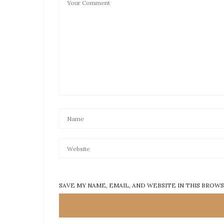
Πιστεύω θα με βοηθήσεις να λύνω το πρόβλημα “
Καλή συνέχεια στην προσπάθεια σου και πάντα 
Βάσω Κοτσώνη
16/06/2017 AT 09:10
RENA
SAYS:
χαιρομαι πολυ βασουλα!! καλα μ
16/06/2017 AT 12:36
ΕΛΕΝΑ
SAYS:
Δεν μπορώ να βρω όλες τις συνταγές. Πως πάω
13/11/2017 AT 17:36
RENA
SAYS:
ειστε στην αρχικη σελιδα.. 
μετακινηστε το ποντικι σας εkei 
SAVE MY NAME, EMAIL, AND WEBSITE IN THIS BROW
ΠΑΓΩΤΑ/ΜΟΥΣ ΚΑΙ ΓΡΑΝΙΤΕς
Τρολαρετε(κατεβειτε)με το πο
σας ανοιγουν ολα τα χριστουγεν
και συνεχιστε παλι ετσι … ξαν