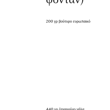
200 γρ βούτυρο ευρωπαικό
440 γρ ζαχαρούχο γάλα