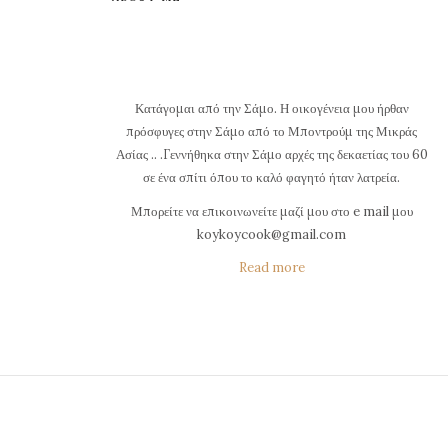
Κατάγομαι από την Σάμο. Η οικογένεια μου ήρθαν
πρόσφυγες στην Σάμο από το Μποντρούμ της Μικράς
Ασίας .. .Γεννήθηκα στην Σάμο αρχές της δεκαετίας του 60
σε ένα σπίτι όπου το καλό φαγητό ήταν λατρεία.
Μπορείτε να επικοινωνείτε μαζί μου στο e mail μου
koykoycook@gmail.com
Read more