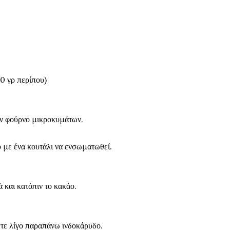
0 γρ περίπου)
ον φούρνο μικροκυμάτων.
 με ένα κουτάλι να ενσωματωθεί.
ά και κατόπιν το κακάο.
στε λίγο παραπάνω ινδοκάρυδο.