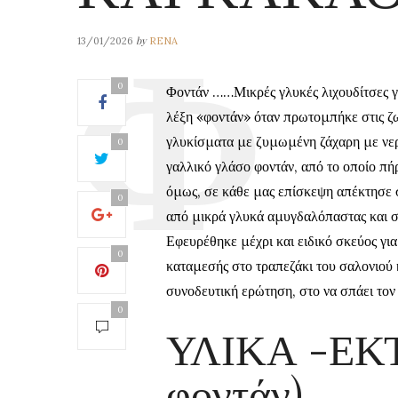
by
13/01/2026
RENA
0
Φοντάν ……Μικρές γλυκές λιχουδίτσες γι
λέξη «φοντάν» όταν πρωτομπήκε στις ζω
γλυκίσματα με ζυμωμένη ζάχαρη με νερ
0
γαλλικό γλάσο φοντάν, από το οποίο πήρ
όμως, σε κάθε μας επίσκεψη απέκτησε στ
0
από μικρά γλυκά αμυγδαλόπαστας και σο
Εφευρέθηκε μέχρι και ειδικό σκεύος γι
0
καταμεσής στο τραπεζάκι του σαλονιού κα
συνοδευτική ερώτηση, στο να σπάει τον 
0
ΥΛΙΚΑ -ΕΚ
φοντάν)