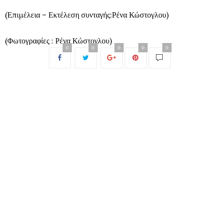
(Επιμέλεια – Εκτέλεση συνταγής:Ρένα Κώστογλου)
(Φωτογραφίες : Ρένα Κώστογλου)
0
0
0
0
0