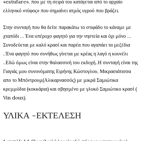
«estufare», που με τη σειρά του κατάγεται από το αρχαίο
ελληνικό «τύφος» που σημαίνει ατμός υγρού που βράζει.
Στην συνταγή που θα δείτε παρακάτω το στιφάδο το κάναμε με
χταπόδι … Ένα υπέροχο φαγητό για την νηστεία και όχι μόνο …
Συνοδεύεται με καλό κρασί και παρέα που αγαπάει τα μεζέδια
..Ένα φαγητό που συνήθως γίνεται με κρέας η λαγό η κουνέλι
..Εδώ όμως είναι στην θαλασσινή του εκδοχή..Η συνταγή είναι της
Γιαγιάς μου συνονόματης Ειρήνης Κώστογλου, Μικρασιάτισσα
απο το Μπόντρουμ(Αλικαρνασσός) με μικρά Σαμιώτικα
κρεμμύδια (κοκκάρια) και σβησμένο με γλυκό Σαμιώτικο κρασί (
Vin doux).
ΥΛΙΚΑ -ΕΚΤΕΛΕΣΗ