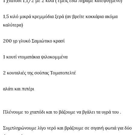
1 χταπόδι 1,1/2 με 2 κιλά
( εμείς εδώ πήραμε κατεψυγμένο)
1,5 κιλό μικρά κρεμμύδια ξερά (αν βρείτε κοκκάρια ακόμα
καλύτερα)
200 γρ γλυκό Σαμιώτικο κρασί
1 κουτί ντοματάκια ψιλοκομμένα
2 κουταλιές της σούπας Τοματοπελτέ
αλάτι και πιπέρι
Πλένουμε το χταπόδι και το βάζουμε να βγάλει τα υγρά του .
Συμπληρώνουμε λίγο νερό και βράζουμε σε σιγανή φωτιά για δύο