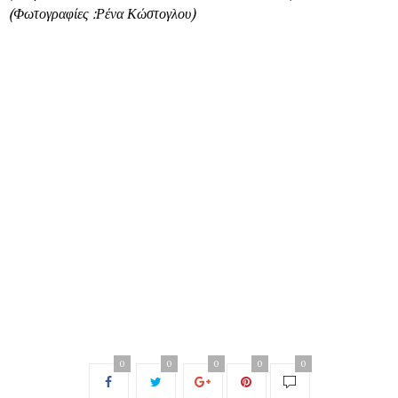
(Φωτογραφίες :Ρένα Κώστογλου)
0
0
0
0
0