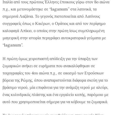
Ιταλία από τους πρώτους Έλληνες έποικους γύρω στον 8ο αιώνα
π.χ., και μετονομάστηκε σε “laganum” στα λατινικά, τα
σημερινά Λαζάνια. Το γεγονός πιστοποιείται από Λατίνους
συγγραφείς όπως ο Κικέρων, ο Οράτιος και από τον περίφημο
καλοφαγά Απίκιο, ο οποίος στην πρώτη ίσως συμπληρωμένη
μαγειρική στην ιστορία περιγράφει αυτοκρατορικά γεύματα με
“laganum”.
Η πρώτη όμως χειροπιαστή απόδειξη για την ύπαρξη των
ζυμαρικών ανήκει σε ευρήματα που ανακαλύφθηκαν σε
τοιχογραφίες του 4ου αιώνα π.χ., σε οικισμό των Ετρούσκων
βόρεια της Ρώμης, όπου αναπαριστούνται διάφορα σκεύη για το
βράσιμο νερού, μία επιφάνεια για την ανάμιξη νερού με αλεύρι,
ένας κυλινδρικός πλάστης και ένα εργαλείο κοπής, παρόμοιο με
αυτό που χρησιμοποιείται σήμερα για να κόβουμε τα ζυμαρικά.