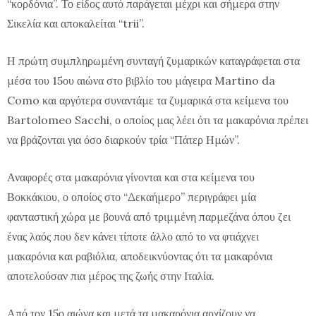
“κορδόνια”. Το είδος αυτό παράγεται μέχρι και σήμερα στην
Σικελία και αποκαλείται “trii”.
Η πρώτη συμπληρωμένη συνταγή ζυμαρικών καταγράφεται στα
μέσα του 15ου αιώνα στο βιβλίο του μάγειρα Martino da
Como και αργότερα συναντάμε τα ζυμαρικά στα κείμενα του
Bartolomeo Sacchi, ο οποίος μας λέει ότι τα μακαρόνια πρέπει
να βράζονται για όσο διαρκούν τρία “Πάτερ Ημών”.
Αναφορές στα μακαρόνια γίνονται και στα κείμενα του
Βοκκάκιου, ο οποίος στο “Δεκαήμερο” περιγράφει μία
φανταστική χώρα με βουνά από τριμμένη παρμεζάνα όπου ζει
ένας λαός που δεν κάνει τίποτε άλλο από το να φτιάχνει
μακαρόνια και ραβιόλια, αποδεικνύοντας ότι τα μακαρόνια
αποτελούσαν πια μέρος της ζωής στην Ιταλία.
Από τον 15ο αιώνα και μετά τα μακαρόνια αρχίζουν να