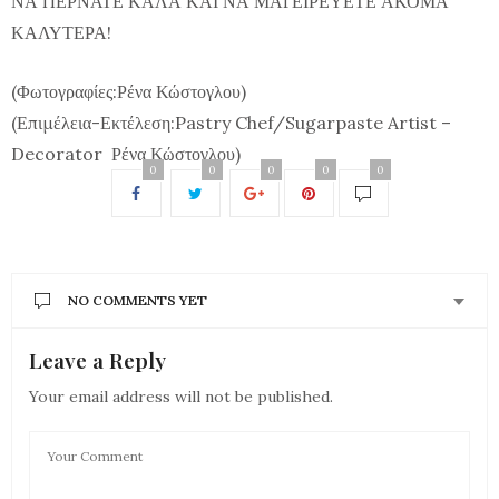
ΝΑ ΠΕΡΝΑΤΕ ΚΑΛΑ ΚΑΙ ΝΑ ΜΑΓΕΙΡΕΥΕΤΕ ΑΚΟΜΑ
ΚΑΛΥΤΕΡΑ!
(Φωτογραφίες:Ρένα Κώστογλου)
(Επιμέλεια-Εκτέλεση:
Pastry
Chef
/
Sugarpaste
Artist
–
Decorator
Ρένα Κώστογλου)
0
0
0
0
0
NO COMMENTS YET
Leave a Reply
Your email address will not be published.