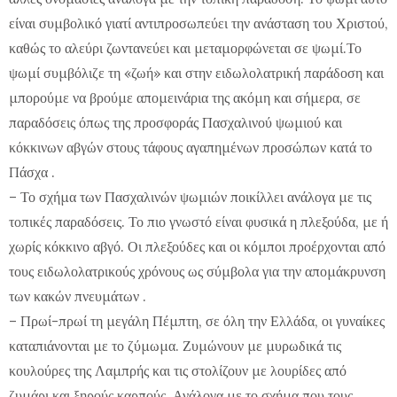
είναι συμβολικό γιατί αντιπροσωπεύει την ανάσταση του Χριστού,
καθώς το αλεύρι ζωντανεύει και μεταμορφώνεται σε ψωμί.Το
ψωμί συμβόλιζε τη «ζωή» και στην ειδωλολατρική παράδοση και
μπορούμε να βρούμε απομεινάρια της ακόμη και σήμερα, σε
παραδόσεις όπως της προσφοράς Πασχαλινού ψωμιού και
κόκκινων αβγών στους τάφους αγαπημένων προσώπων κατά το
Πάσχα .
– Το σχήμα των Πασχαλινών ψωμιών ποικίλλει ανάλογα με τις
τοπικές παραδόσεις. Το πιο γνωστό είναι φυσικά η πλεξούδα, με ή
χωρίς κόκκινο αβγό. Οι πλεξούδες και οι κόμποι προέρχονται από
τους ειδωλολατρικούς χρόνους ως σύμβολα για την απομάκρυνση
των κακών πνευμάτων .
– Πρωί-πρωί τη μεγάλη Πέμπτη, σε όλη την Ελλάδα, οι γυναίκες
καταπιάνονται με το ζύμωμα. Ζυμώνουν με μυρωδικά τις
κουλούρες της Λαμπρής και τις στολίζουν με λουρίδες από
ζυμάρι και ξηρούς καρπούς. Ανάλογα με το σχήμα που τους