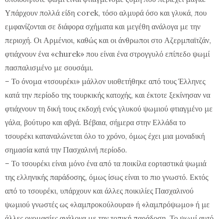
Υπάρχουν πολλά είδη corek, τόσο αλμυρά όσο και γλυκά, που
εμφανίζονται σε διάφορα σχήματα και μεγέθη ανάλογα με την
περιοχή. Οι Αρμένιοι, καθώς και οι άνθρωποι στο Αζερμπαϊτζάν,
φτιάχνουν ένα «churek» που είναι ένα στρογγυλό επίπεδο ψωμί
πασπαλισμένο με σουσάμι.
– Το όνομα «τσουρέκι» μάλλον υιοθετήθηκε από τους Έλληνες
κατά την περίοδο της τουρκικής κατοχής, και έκτοτε ξεκίνησαν να
φτιάχνουν τη δική τους εκδοχή ενός γλυκού ψωμιού φτιαγμένο με
γάλα, βούτυρο και αβγά. Βέβαια, σήμερα στην Ελλάδα το
τσουρέκι καταναλώνεται όλο το χρόνο, όμως έχει μια μοναδική
σημασία κατά την Πασχαλινή περίοδο.
– Το τσουρέκι είναι μόνο ένα από τα ποικίλα εορταστικά ψωμιά
της ελληνικής παράδοσης, όμως ίσως είναι το πιο γνωστό. Εκτός
από το τσουρέκι, υπάρχουν και άλλες ποικιλίες Πασχαλινού
ψωμιού γνωστές ως «λαμπροκούλουρα» ή «λαμπρόψωμο» ή με
άλλες ονομασίες ανάλογα με την τοπική παράδοση. Το ψωμί αυτό