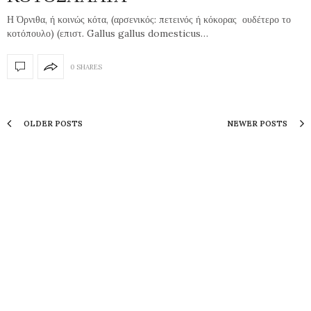
Η Όρνιθα, ή κοινώς κότα, (αρσενικός: πετεινός ή κόκορας ουδέτερο το
κοτόπουλο) (επιστ. Gallus gallus domesticus…
0 SHARES
OLDER POSTS
NEWER POSTS