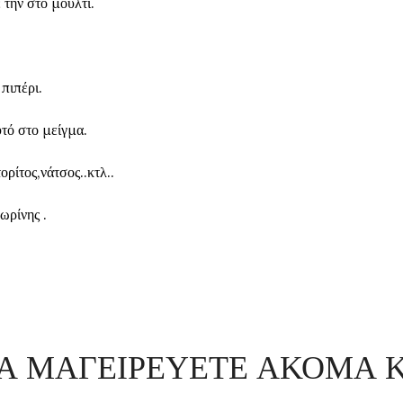
 την στο μούλτι.
 πιπέρι.
υτό στο μείγμα.
ορίτος,νάτσος..κτλ..
ωρίνης .
ΝΑ ΜΑΓΕΙΡΕΥΕΤΕ ΑΚΟΜΑ 